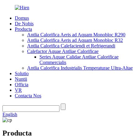
Domus
De Nobis
Producta
Antlia Calorifica Aeris ad Aquam Monobloc R290
Antlia Calorifica Aeris ad Aquam Monobloc R32
Antlia Calorifica Calefaciendi et Refrigerandi
Calefactor Aquae Antliae Calorificae
Series Aquae Calidae Antliae Calorificae
Commercialis
Antlia Calorifica Industrialis Temperaturae Ultra-Altae
Solutio
Nuntii
Officia
VR
Contacta Nos
English
Producta