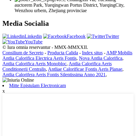
auctorem Park, Yueqingwan Portus District, YueqingCity,
Wenzhou urbem, Zhejiang provinciae
Media Socialia
Linkedin
Facebook
Twitter
YouTube
© Iura omnia reservantur - MMX-MMXXII.
Consilium de Secreto
-
Producta Calida
-
Index situs
-
AMP Mobilis
Antlia Calorifica Electrica Aeris Fontis
,
Nova Antlia Calorifica
,
Antlia Calorifica Aeris Monobloc
,
Antlia Calorifica Aeris
Conditionerii Centralis
,
Antliae Calorificae Fontis Aeris Planae
,
Antlia Calorifera Aeris Fontis Silentissima Anno 2021
,
Mitte Epistulam Electronicam
x