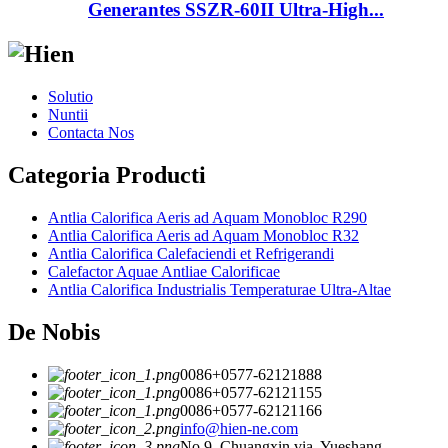
Generantes SSZR-60II Ultra-High...
Solutio
Nuntii
Contacta Nos
Categoria Producti
Antlia Calorifica Aeris ad Aquam Monobloc R290
Antlia Calorifica Aeris ad Aquam Monobloc R32
Antlia Calorifica Calefaciendi et Refrigerandi
Calefactor Aquae Antliae Calorificae
Antlia Calorifica Industrialis Temperaturae Ultra-Altae
De Nobis
0086+0577-62121888
0086+0577-62121155
0086+0577-62121166
info@hien-ne.com
No.9, Chuangxin via, Yueshang