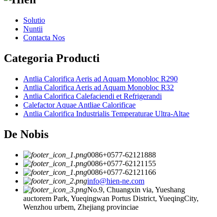
Solutio
Nuntii
Contacta Nos
Categoria Producti
Antlia Calorifica Aeris ad Aquam Monobloc R290
Antlia Calorifica Aeris ad Aquam Monobloc R32
Antlia Calorifica Calefaciendi et Refrigerandi
Calefactor Aquae Antliae Calorificae
Antlia Calorifica Industrialis Temperaturae Ultra-Altae
De Nobis
0086+0577-62121888
0086+0577-62121155
0086+0577-62121166
info@hien-ne.com
No.9, Chuangxin via, Yueshang
auctorem Park, Yueqingwan Portus District, YueqingCity,
Wenzhou urbem, Zhejiang provinciae