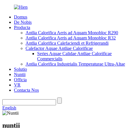
Domus
De Nobis
Producta
Antlia Calorifica Aeris ad Aquam Monobloc R290
Antlia Calorifica Aeris ad Aquam Monobloc R32
Antlia Calorifica Calefaciendi et Refrigerandi
Calefactor Aquae Antliae Calorificae
Series Aquae Calidae Antliae Calorificae
Commercialis
Antlia Calorifica Industrialis Temperaturae Ultra-Altae
Solutio
Nuntii
Officia
VR
Contacta Nos
English
nuntii