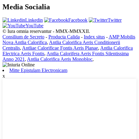
Media Socialia
Linkedin
Facebook
Twitter
YouTube
© Iura omnia reservantur - MMX-MMXXII.
Consilium de Secreto
-
Producta Calida
-
Index situs
-
AMP Mobilis
Nova Antlia Calorifica
,
Antlia Calorifica Aeris Conditionerii
Centralis
,
Antliae Calorificae Fontis Aeris Planae
,
Antlia Calorifica
Electrica Aeris Fontis
,
Antlia Calorifera Aeris Fontis Silentissima
Anno 2021
,
Antlia Calorifica Aeris Monobloc
,
Mitte Epistulam Electronicam
x