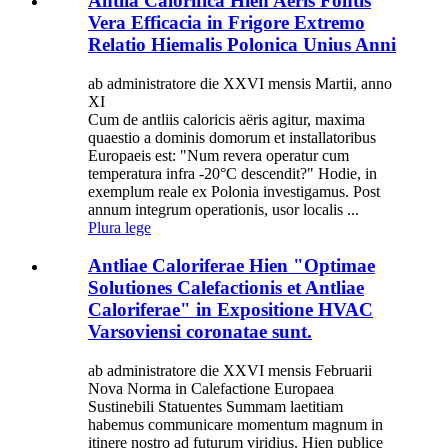
Antlia Calorifica Hien Aeris Fontis
Vera Efficacia in Frigore Extremo
Relatio Hiemalis Polonica Unius Anni
ab administratore die XXVI mensis Martii, anno
XI
Cum de antliis caloricis aëris agitur, maxima
quaestio a dominis domorum et installatoribus
Europaeis est: "Num revera operatur cum
temperatura infra -20°C descendit?" Hodie, in
exemplum reale ex Polonia investigamus. Post
annum integrum operationis, usor localis ...
Plura lege
Antliae Caloriferae Hien "Optimae
Solutiones Calefactionis et Antliae
Caloriferae" in Expositione HVAC
Varsoviensi coronatae sunt.
ab administratore die XXVI mensis Februarii
Nova Norma in Calefactione Europaea
Sustinebili Statuentes Summam laetitiam
habemus communicare momentum magnum in
itinere nostro ad futurum viridius. Hien publice