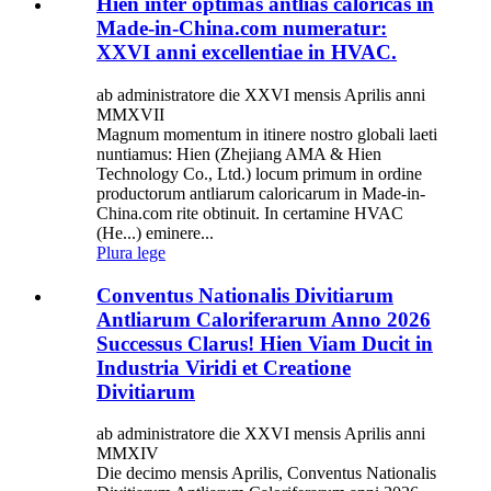
Hien inter optimas antlias caloricas in
Made-in-China.com numeratur:
XXVI anni excellentiae in HVAC.
ab administratore die XXVI mensis Aprilis anni
MMXVII
Magnum momentum in itinere nostro globali laeti
nuntiamus: Hien (Zhejiang AMA & Hien
Technology Co., Ltd.) locum primum in ordine
productorum antliarum caloricarum in Made-in-
China.com rite obtinuit. In certamine HVAC
(He...) eminere...
Plura lege
Conventus Nationalis Divitiarum
Antliarum Caloriferarum Anno 2026
Successus Clarus! Hien Viam Ducit in
Industria Viridi et Creatione
Divitiarum
ab administratore die XXVI mensis Aprilis anni
MMXIV
Die decimo mensis Aprilis, Conventus Nationalis