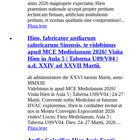
anno 2026 magnopere expectatur, Hien
praemium nationale accepit propter peritiam
technicam firmam, artificium institutionis
peritum, et normas qualitatis sine compromisso!...
Plura lege
Hien, fabricator antliarum
caloricarum Sinensis, te videbimus
apud MCE Mediolanum 2026! Visita
Hien in Aula 5 | Taberna U09/V04 |
a.d. XXIV ad XXVII Martii.
ab administratore die XXVI mensis Martii, anno
MMXIII
Videbimus te apud MCE Mediolanum 2026!
Visita Hien in Aula 5 | Taberna U09/V04 | 24-27
Martii. Convenite nobis Mediolani ut futurum
HVAC exploremus. Hien te cordialiter invitat ut
nos in Mostra Convegno Expocomfort 2026
visites! Locus: Fiera Mediolanum, Aula 5 |
Taberna U09/V04. Dies: 24–27 Martii, 2026 ...
Plura lege