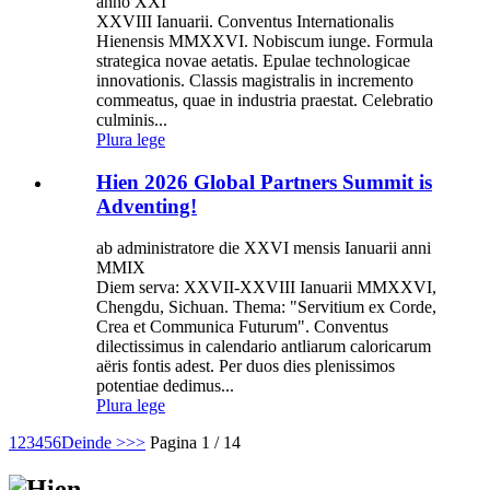
anno XXI
XXVIII Ianuarii. Conventus Internationalis
Hienensis MMXXVI. Nobiscum iunge. Formula
strategica novae aetatis. Epulae technologicae
innovationis. Classis magistralis in incremento
commeatus, quae in industria praestat. Celebratio
culminis...
Plura lege
Hien 2026 Global Partners Summit is
Adventing!
ab administratore die XXVI mensis Ianuarii anni
MMIX
Diem serva: XXVII-XXVIII Ianuarii MMXXVI,
Chengdu, Sichuan. Thema: "Servitium ex Corde,
Crea et Communica Futurum". Conventus
dilectissimus in calendario antliarum caloricarum
aëris fontis adest. Per duos dies plenissimos
potentiae dedimus...
Plura lege
1
2
3
4
5
6
Deinde >
>>
Pagina 1 / 14