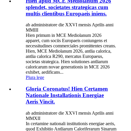
Hien apud MCE Mediolanum 2026
splendet, societates strategicas cum
multis clientibus Europaeis iniens.
ab administratore die XXVI mensis Aprilis anni
MMIII
Hien primum in MCE Mediolanum 2026
apparet, cum sociis Europaeis coniungens et
necessitudines commerciales promittentes creans.
Hien, MCE Mediolanum 2026, antlia calorica,
antlia calorica R290, mercatus Europaeus,
societas strategica. Hien solutiones antliarum
caloricarum novae generationis in MCE 2026
exhibet, aedificans...
Plura lege
Gloria Coronatus! Hien Certamen
Nationale Installationis Energiae
Aeris Vincit.
ab administratore die XXVI mensis Aprilis anni
MMXII
In certamine nationali institutionis energiae aeris,
quod Exhibitio Antliarum Caloriferarum Sinarum