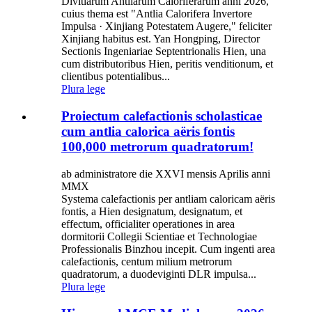
Divitiarum Antliarum Caloriferarum anni 2026,
cuius thema est "Antlia Calorifera Invertore
Impulsa · Xinjiang Potestatem Augere," feliciter
Xinjiang habitus est. Yan Hongping, Director
Sectionis Ingeniariae Septentrionalis Hien, una
cum distributoribus Hien, peritis venditionum, et
clientibus potentialibus...
Plura lege
Proiectum calefactionis scholasticae
cum antlia calorica aëris fontis
100,000 metrorum quadratorum!
ab administratore die XXVI mensis Aprilis anni
MMX
Systema calefactionis per antliam caloricam aëris
fontis, a Hien designatum, designatum, et
effectum, officialiter operationes in area
dormitorii Collegii Scientiae et Technologiae
Professionalis Binzhou incepit. Cum ingenti area
calefactionis, centum milium metrorum
quadratorum, a duodeviginti DLR impulsa...
Plura lege