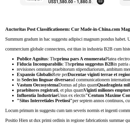
Auctoritas Post Classificationem: Cur Made-in-China.com Mag
Summum gradum in hac suggestu adipisci magnum pondus habet. Ut 
commercium globale connectens, est titan in industria B2B cum histo
Publice Agnitus
: The
prima pars A enumerata
Platea electr
Fiducia Incomparabilis
: The
prima suggestus B2B
in patri
revisiones omnium praebitorum stipendiariorum, ambitum mer
Expansio Globalis
Rete per
Ducentae viginti terrae et regio
in
Sedecim linguae diversae
ad communicationem internationa
Vastum Oecosystema
Domus ad plus quam
Quadraginta mil
praebitores registrati
, et plus quam
Viginti miliones empto
Influentia Industriae
Unus ex electis
"Centum Maxime Comm
"Situs Interretiales Pretiosi"
per septem annos continuos, c
Locum primum in suggestu cum tam severis normis et ingenti commea
Positio Hien ut dux primi ordinis in regione fabricationis summae qu