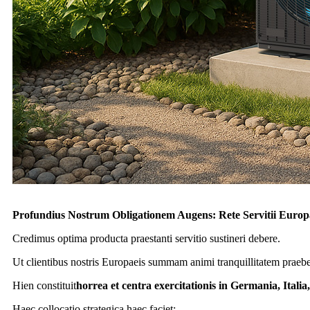
Profundius Nostrum Obligationem Augens: Rete Servitii Europ
Credimus optima producta praestanti servitio sustineri debere.
Ut clientibus nostris Europaeis summam animi tranquillitatem praeb
Hien constituit
horrea et centra exercitationis in Germania, Italia
Haec collocatio strategica haec faciet: