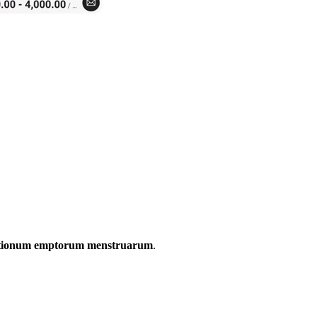
gationum emptorum menstruarum
.