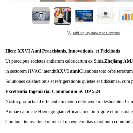
Hien: XXVI Anni Praecisionis, Innovationis, et Fidelitatis
Ut praecipua societas antliarum caloricarum ex Sinis,
Zhejiang AMA
in sectorem HVAC intendit
XXVI anni
Clientibus toto orbe terrarum 
Solutiones calefactionis et refrigerationis quietae et fidissimae, cum p
Excellentia Ingeniaria: Commodum SCOP 5.24
Nostra producta ad efficientiam denuo definiendam destinantur. Cu
Antliae caloricae Hien egregiam efficaciam et in frigore et in ustione
Continua innovatione utimur ut quaeque unitas maximum commodu