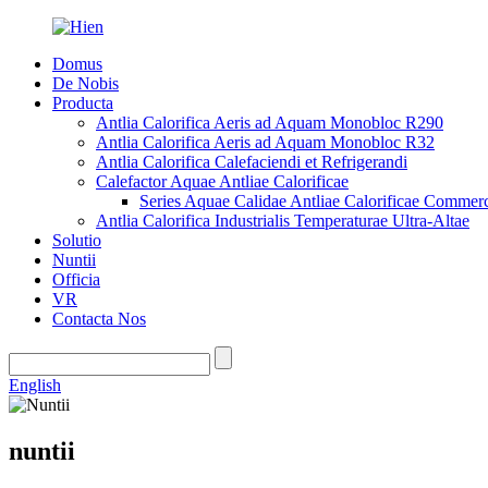
Domus
De Nobis
Producta
Antlia Calorifica Aeris ad Aquam Monobloc R290
Antlia Calorifica Aeris ad Aquam Monobloc R32
Antlia Calorifica Calefaciendi et Refrigerandi
Calefactor Aquae Antliae Calorificae
Series Aquae Calidae Antliae Calorificae Commerc
Antlia Calorifica Industrialis Temperaturae Ultra-Altae
Solutio
Nuntii
Officia
VR
Contacta Nos
English
nuntii