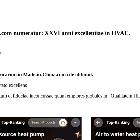
na.com numeratur: XXVI anni excellentiae in HVAC.
s:
carum in Made-in-China.com rite obtinuit.
tato excellens
atum et fiduciae inconcussae quam emptores globales in "Qualitatem Hi