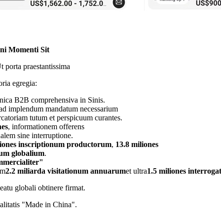
ni Momenti Sit
porta praestantissima
ria egregia:
onica B2B comprehensiva in Sinis.
a ad implendum mandatum necessarium
catoriam tutum et perspicuum curantes.
nes
, informationem offerens
lem sine interruptione.
iones inscriptionum productorum
,
13.8 miliones
rum globalium
.
ercialiter"
um
2.2 miliarda visitationum annuarum
et ultra
1.5 miliones interro
tu globali obtinere firmat.
alitatis "Made in China".