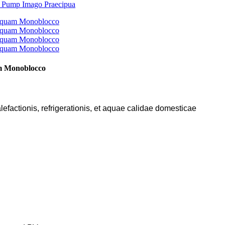
am Monoblocco
factionis, refrigerationis, et aquae calidae domesticae