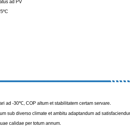
ratus ad PV
75ºC
erari ad -30℃, COP altum et stabilitatem certam servare.
icum sub diverso climate et ambitu adaptandum ad satisfaciend
 aquae calidae per totum annum.