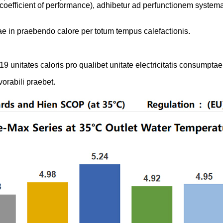
efficient of performance), adhibetur ad perfunctionem systemat
ae in praebendo calore per totum tempus calefactionis.
19 unitates caloris pro qualibet unitate electricitatis consumpt
vorabili praebet.