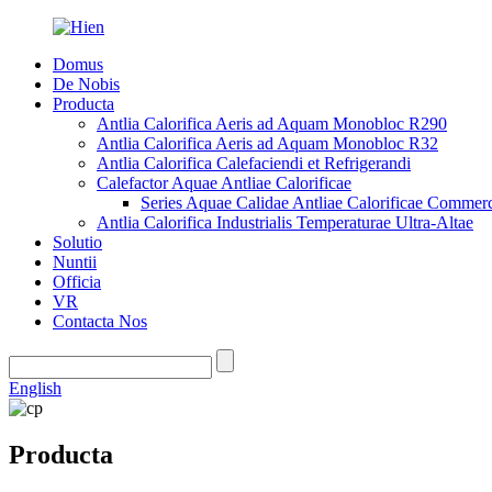
Domus
De Nobis
Producta
Antlia Calorifica Aeris ad Aquam Monobloc R290
Antlia Calorifica Aeris ad Aquam Monobloc R32
Antlia Calorifica Calefaciendi et Refrigerandi
Calefactor Aquae Antliae Calorificae
Series Aquae Calidae Antliae Calorificae Commerc
Antlia Calorifica Industrialis Temperaturae Ultra-Altae
Solutio
Nuntii
Officia
VR
Contacta Nos
English
Producta