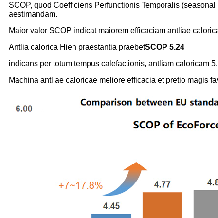
SCOP, quod Coefficiens Perfunctionis Temporalis (seasonal co
aestimandam.
Maior valor SCOP indicat maiorem efficaciam antliae caloric
Antlia calorica Hien praestantia praebet
SCOP 5.24
indicans per totum tempus calefactionis, antliam caloricam 5.
Machina antliae caloricae meliore efficacia et pretio magis fa