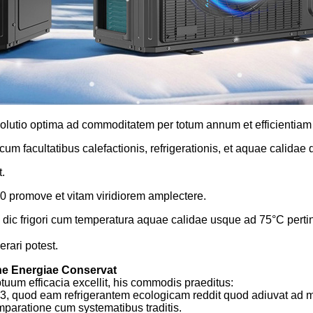
olutio optima ad commoditatem per totum annum et efficientia
um facultatibus calefactionis, refrigerationis, et aquae calidae
.
 promove et vitam viridiorem amplectere.
e dic frigori cum temperatura aquae calidae usque ad 75°C perti
rari potest.
ne Energiae Conservat
uum efficacia excellit, his commodis praeditus:
3, quod eam refrigerantem ecologicam reddit quod adiuvat ad
aratione cum systematibus traditis.