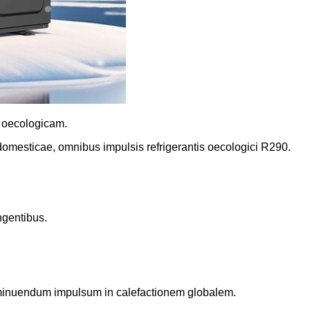
m oecologicam.
 domesticae, omnibus impulsis refrigerantis oecologici R290.
ngentibus.
 minuendum impulsum in calefactionem globalem.