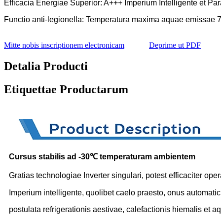
Efficacia Energiae Superior: A+++
Imperium Intelligente et Pa
Functio anti-legionella: Temperatura maxima aquae emissae 
Mitte nobis inscriptionem electronicam
Deprime ut PDF
Detalia Producti
Etiquettae Productarum
Cursus stabilis ad -30℃ temperaturam ambientem
Gratias technologiae Inverter singulari, potest efficaciter op
Imperium intelligente, quolibet caelo praesto, onus automat
postulata refrigerationis aestivae, calefactionis hiemalis et