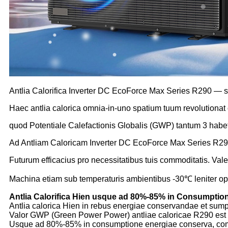
Antlia Calorifica Inverter DC EcoForce Max Series R290 — s
Haec antlia calorica omnia-in-uno spatium tuum revolutionat c
quod Potentiale Calefactionis Globalis (GWP) tantum 3 habet
Ad Antliam Caloricam Inverter DC EcoForce Max Series R290
Futurum efficacius pro necessitatibus tuis commoditatis. Val
Machina etiam sub temperaturis ambientibus -30℃ leniter ope
Antlia Calorifica Hien usque ad 80%-85% in Consumptio
Antlia calorica Hien in rebus energiae conservandae et sumpt
Valor GWP (Green Power Power) antliae caloricae R290 est 
Usque ad 80%-85% in consumptione energiae conserva, comp